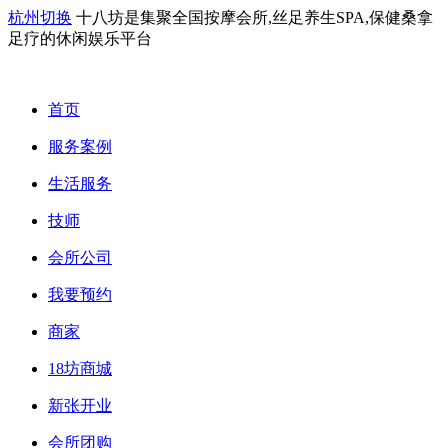
杭州切换
十八坊是集聚全国按摩会所,丝足养生SPA,保健桑拿
足疗的休闲娱乐平台
首页
服务案例
生活服务
技师
会所公司
我要预约
商家
18坊商城
新张开业
会所团购