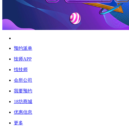
预约派单
技师APP
找技师
会所公司
我要预约
18坊商城
优惠信息
更多