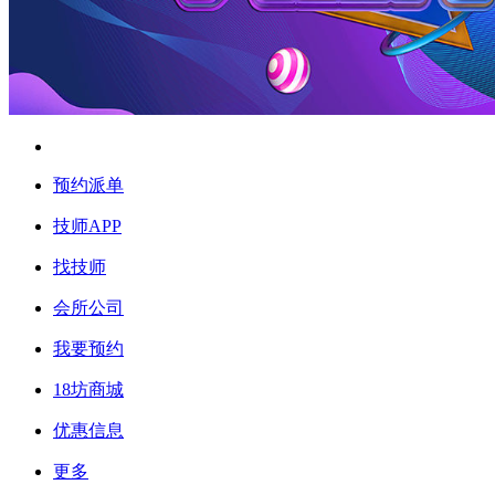
预约派单
技师APP
找技师
会所公司
我要预约
18坊商城
优惠信息
更多