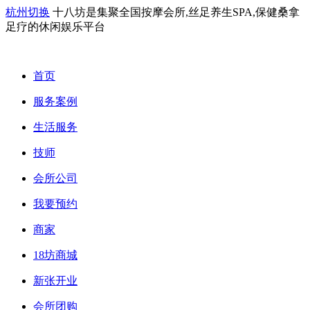
杭州切换
十八坊是集聚全国按摩会所,丝足养生SPA,保健桑拿
足疗的休闲娱乐平台
首页
服务案例
生活服务
技师
会所公司
我要预约
商家
18坊商城
新张开业
会所团购