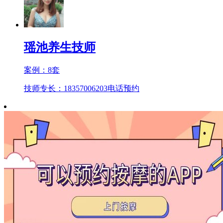
瑶池养生技师
案例：
8
套
技师专长：18357006203
电话预约