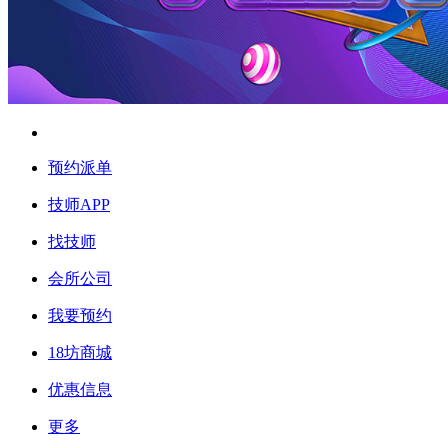
预约派单
技师APP
找技师
会所公司
我要预约
18坊商城
优惠信息
更多