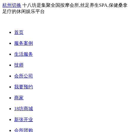
杭州切换
十八坊是集聚全国按摩会所,丝足养生SPA,保健桑拿
足疗的休闲娱乐平台
首页
服务案例
生活服务
技师
会所公司
我要预约
商家
18坊商城
新张开业
会所团购