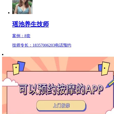
瑶池养生技师
案例：
8
套
技师专长：18357006203
电话预约