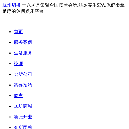
杭州切换
十八坊是集聚全国按摩会所,丝足养生SPA,保健桑拿
足疗的休闲娱乐平台
首页
服务案例
生活服务
技师
会所公司
我要预约
商家
18坊商城
新张开业
会所团购