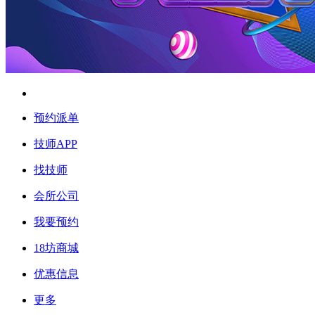
预约派单
技师APP
找技师
会所公司
我要预约
18坊商城
优惠信息
更多