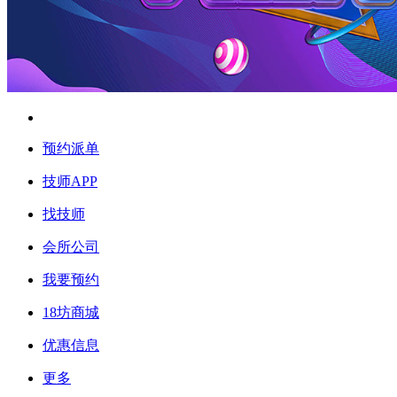
预约派单
技师APP
找技师
会所公司
我要预约
18坊商城
优惠信息
更多