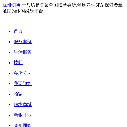
杭州切换
十八坊是集聚全国按摩会所,丝足养生SPA,保健桑拿
足疗的休闲娱乐平台
首页
服务案例
生活服务
技师
会所公司
我要预约
商家
18坊商城
新张开业
会所团购