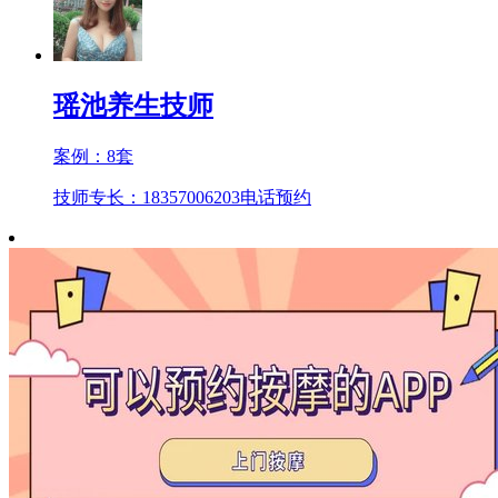
瑶池养生技师
案例：
8
套
技师专长：18357006203
电话预约