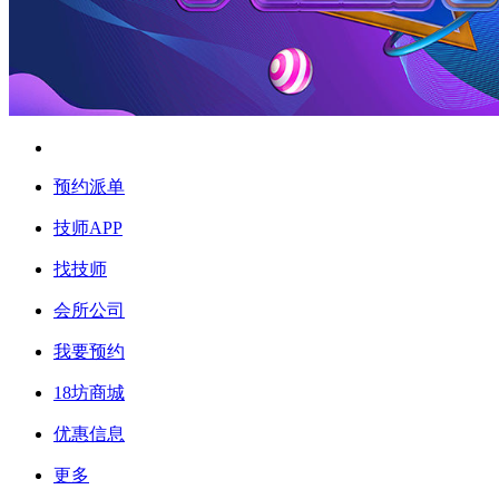
预约派单
技师APP
找技师
会所公司
我要预约
18坊商城
优惠信息
更多