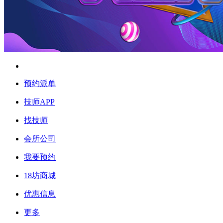
预约派单
技师APP
找技师
会所公司
我要预约
18坊商城
优惠信息
更多