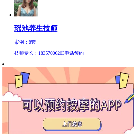
瑶池养生技师
案例：
8
套
技师专长：18357006203
电话预约