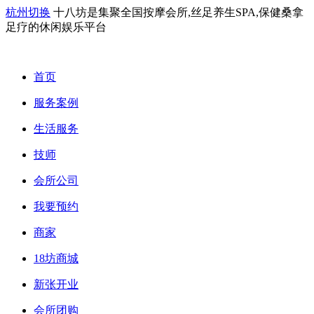
杭州切换
十八坊是集聚全国按摩会所,丝足养生SPA,保健桑拿
足疗的休闲娱乐平台
首页
服务案例
生活服务
技师
会所公司
我要预约
商家
18坊商城
新张开业
会所团购