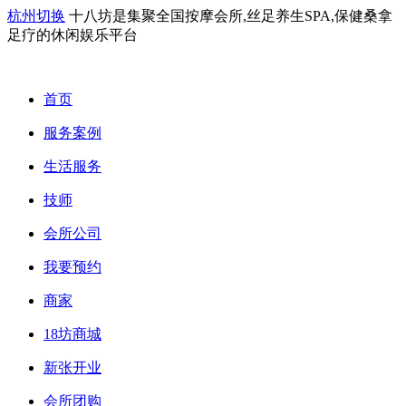
杭州切换
十八坊是集聚全国按摩会所,丝足养生SPA,保健桑拿
足疗的休闲娱乐平台
首页
服务案例
生活服务
技师
会所公司
我要预约
商家
18坊商城
新张开业
会所团购