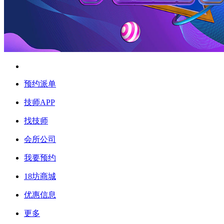
预约派单
技师APP
找技师
会所公司
我要预约
18坊商城
优惠信息
更多