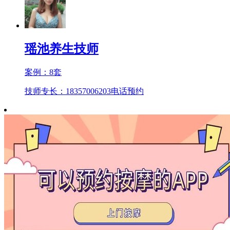
瑶池养生技师
案例：
8
套
技师专长：18357006203
电话预约