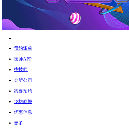
预约派单
技师APP
找技师
会所公司
我要预约
18坊商城
优惠信息
更多