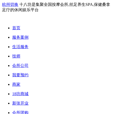
杭州切换
十八坊是集聚全国按摩会所,丝足养生SPA,保健桑拿
足疗的休闲娱乐平台
首页
服务案例
生活服务
技师
会所公司
我要预约
商家
18坊商城
新张开业
会所团购